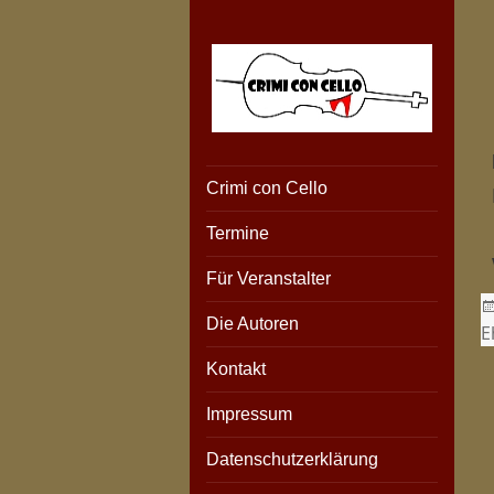
Crimi con Cello
eine kriminell-musikalische
Crimi con Cello
Revue
Termine
Für Veranstalter
Die Autoren
E
Kontakt
Impressum
Datenschutzerklärung